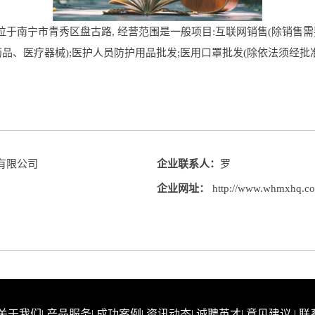
南宁市青秀区盘古路, 经营范围是一般项目:互联网销售(除销售需要
药品、医疗器械);医护人员防护用品批发;医用口罩批发(除依法须经
有限公司
企业联系人：
罗
企业网址：
http://www.whmxhq.c
关于我们
|
产品服务
|
成功案例
|
资讯动态
|
诚聘英才
|
意见建议
|
联