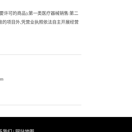
许可的商品);第一类医疗器械销售:第二
批准的项目外,凭营业执照依法自主开展经营
om
系我们
|
网站地图